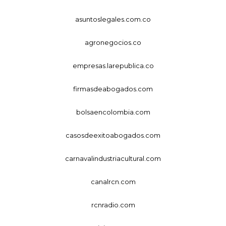
asuntoslegales.com.co
agronegocios.co
empresas.larepublica.co
firmasdeabogados.com
bolsaencolombia.com
casosdeexitoabogados.com
carnavalindustriacultural.com
canalrcn.com
rcnradio.com