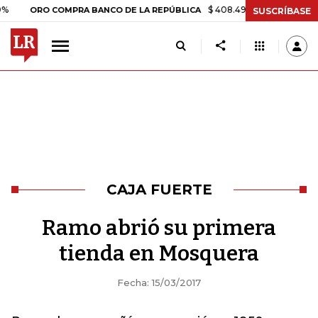
$ 408.498,97
+$ 8.753,81
+2,1
ORO COMPRA BANCO DE LA REPÚBLICA
SUSCRÍBASE
CAJA FUERTE
Ramo abrió su primera
tienda en Mosquera
Fecha: 15/03/2017