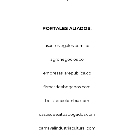
PORTALES ALIADOS:
asuntoslegales.com.co
agronegocios.co
empresas.larepublica.co
firmasdeabogados.com
bolsaencolombia.com
casosdeexitoabogados.com
carnavalindustriacultural.com