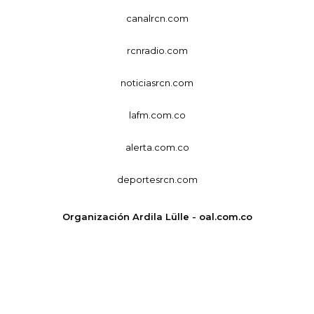
canalrcn.com
rcnradio.com
noticiasrcn.com
lafm.com.co
alerta.com.co
deportesrcn.com
Organización Ardila Lülle - oal.com.co