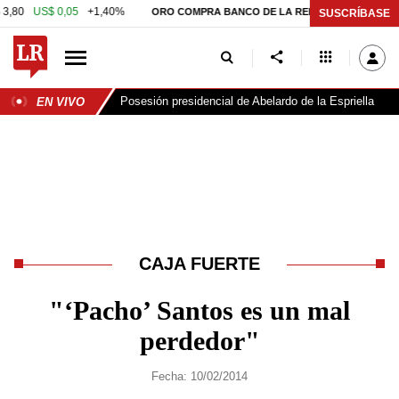
US$ 0,05
+1,40%
$ 408.498,97
ORO COMPRA BANCO DE LA REPÚBLICA
SUSCRÍBASE
Posesión presidencial de Abelardo de la Espriella
EN VIVO
CAJA FUERTE
"‘Pacho’ Santos es un mal
perdedor"
Fecha: 10/02/2014