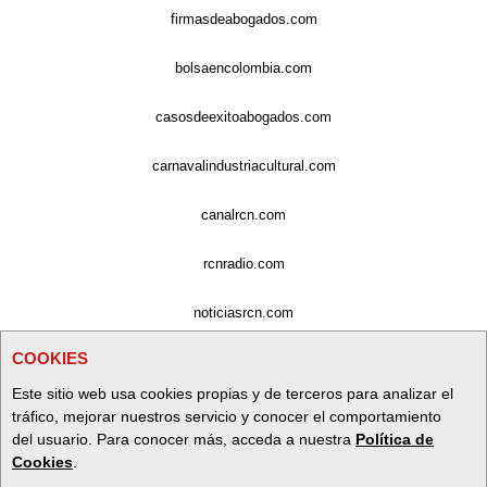
firmasdeabogados.com
bolsaencolombia.com
casosdeexitoabogados.com
carnavalindustriacultural.com
canalrcn.com
rcnradio.com
noticiasrcn.com
COOKIES
lafm.com.co
Este sitio web usa cookies propias y de terceros para analizar el
alerta.com.co
tráfico, mejorar nuestros servicio y conocer el comportamiento
del usuario. Para conocer más, acceda a nuestra
Política de
deportesrcn.com
Cookies
.