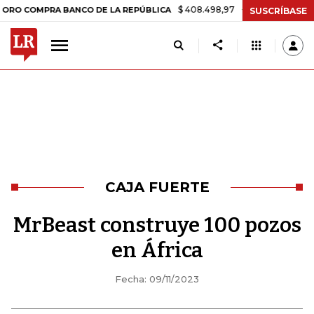
$ 408.498,97
+$ 8.753,81
+2,19%
RA BANCO DE LA REPÚBLICA
TA
SUSCRÍBASE
CAJA FUERTE
MrBeast construye 100 pozos
en África
Fecha: 09/11/2023