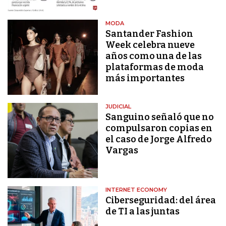
MODA
Santander Fashion
Week celebra nueve
años como una de las
plataformas de moda
más importantes
JUDICIAL
Sanguino señaló que no
compulsaron copias en
el caso de Jorge Alfredo
Vargas
INTERNET ECONOMY
Ciberseguridad: del área
de TI a las juntas