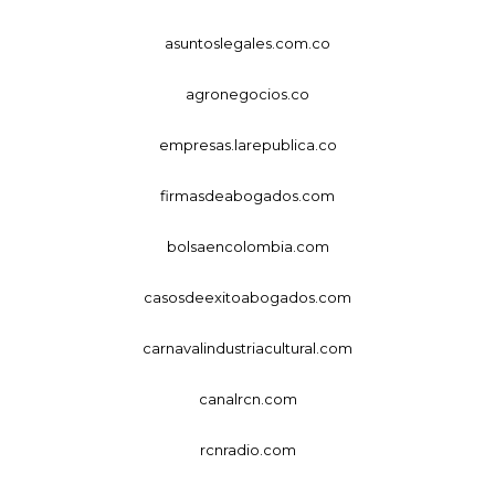
asuntoslegales.com.co
agronegocios.co
empresas.larepublica.co
firmasdeabogados.com
bolsaencolombia.com
casosdeexitoabogados.com
carnavalindustriacultural.com
canalrcn.com
rcnradio.com