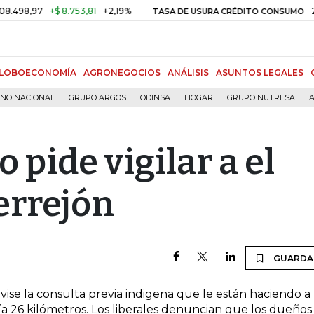
98,97
+$ 8.753,81
+2,19%
29,66
TASA DE USURA CRÉDITO CONSUMO
LOBOECONOMÍA
AGRONEGOCIOS
ANÁLISIS
ASUNTOS LEGALES
RNO NACIONAL
GRUPO ARGOS
ODINSA
HOGAR
GRUPO NUTRESA
A
 pide vigilar a el
errejón
GUARDA
evise la consulta previa indigena que le están haciendo a
a 26 kilómetros. Los liberales denuncian que los dueños