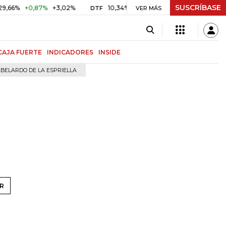
SUSCRÍBASE
%
+0,87%
+3,02%
10,34%
+0,10%
+0,98%
$ 417,01
DTF
VER MÁS
UVR
CAJA FUERTE
INDICADORES
INSIDE
BELARDO DE LA ESPRIELLA
R