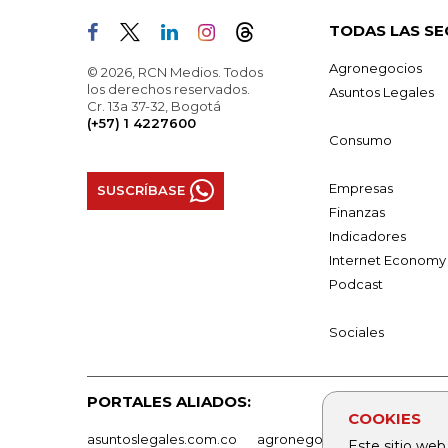
TODAS LAS SE
Agronegocios
© 2026, RCN Medios. Todos
los derechos reservados.
Asuntos Legales
Cr. 13a 37-32, Bogotá
(+57) 1 4227600
Consumo
Empresas
SUSCRÍBASE
Finanzas
Indicadores
Internet Economy
Podcast
Sociales
PORTALES ALIADOS:
COOKIES
asuntoslegales.com.co
agronegocios.co
empresas
Este sitio web