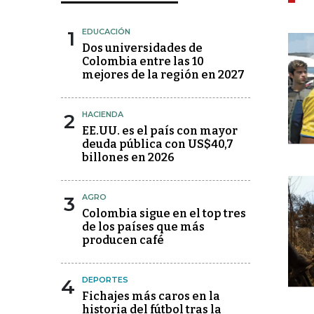
1
EDUCACIÓN
Dos universidades de
Colombia entre las 10
mejores de la región en 2027
2
HACIENDA
EE.UU. es el país con mayor
deuda pública con US$40,7
billones en 2026
3
AGRO
Colombia sigue en el top tres
de los países que más
producen café
4
DEPORTES
Fichajes más caros en la
historia del fútbol tras la