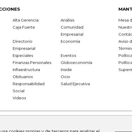
CCIONES
MANT
Alta Gerencia
Análisis
Mesa d
Caja Fuerte
Comunidad
Nuestr
Empresarial
Contác
Directorio
Economía
Aviso 
Empresarial
Términ
Especiales
Eventos
Políti
Finanzas Personales
Globoeconomía
Polític
Infraestructura
Inside
Superi
Obituarios
Ocio
Responsabilidad
Salud Ejecutiva
Social
Videos
.larepublica.co
firmasdeabogados.com
bolsaencolombia.com
 usa cookies propias y de terceros para analizar el