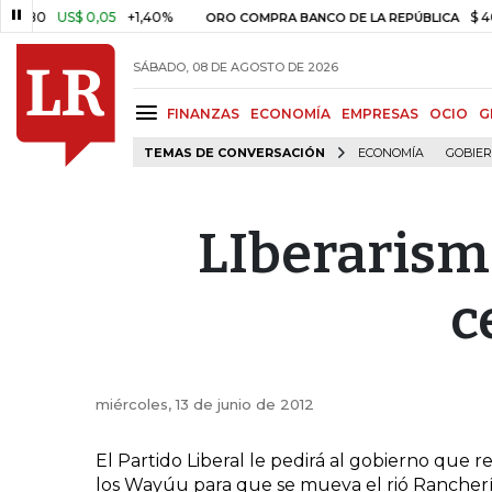
80
US$ 0,05
+1,40%
$ 408.4
ORO COMPRA BANCO DE LA REPÚBLICA
SÁBADO, 08 DE AGOSTO DE 2026
FINANZAS
ECONOMÍA
EMPRESAS
OCIO
G
TEMAS DE CONVERSACIÓN
ECONOMÍA
GOBIE
LIberarismo
c
miércoles, 13 de junio de 2012
El Partido Liberal le pedirá al gobierno que r
los Wayúu para que se mueva el rió Rancherí