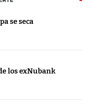
ERTE
pa se seca
de los exNubank