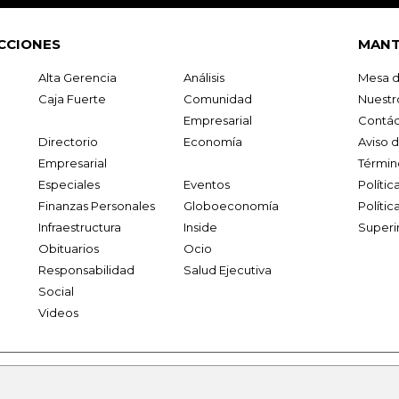
CCIONES
MANT
Alta Gerencia
Análisis
Mesa d
Caja Fuerte
Comunidad
Nuestr
Empresarial
Contác
Directorio
Economía
Aviso 
Empresarial
Términ
Especiales
Eventos
Políti
Finanzas Personales
Globoeconomía
Polític
Infraestructura
Inside
Superi
Obituarios
Ocio
Responsabilidad
Salud Ejecutiva
Social
Videos