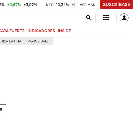
SUSCRÍBASE
0,87%
+3,02%
10,34%
+0,10%
+0,98%
$ 416,86
+$ 
DTF
VER MÁS
UVR
CAJA FUERTE
INDICADORES
INSIDE
RICA LATINA
MOROSIDAD
R