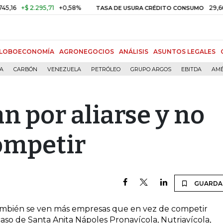
+$ 2.295,71
+0,58%
29,66%
+
TASA DE USURA CRÉDITO CONSUMO
LOBOECONOMÍA
AGRONEGOCIOS
ANÁLISIS
ASUNTOS LEGALES
ÍA
CARBÓN
VENEZUELA
PETRÓLEO
GRUPO ARGOS
EBITDA
AMÉ
n por aliarse y no
ompetir
GUARDA
a también se ven más empresas que en vez de competir
caso de Santa Anita Nápoles Pronavícola, Nutriavícola,