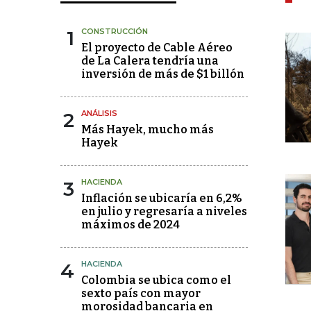
1
CONSTRUCCIÓN
El proyecto de Cable Aéreo
de La Calera tendría una
inversión de más de $1 billón
2
ANÁLISIS
Más Hayek, mucho más
Hayek
3
HACIENDA
Inflación se ubicaría en 6,2%
en julio y regresaría a niveles
máximos de 2024
4
HACIENDA
Colombia se ubica como el
sexto país con mayor
morosidad bancaria en