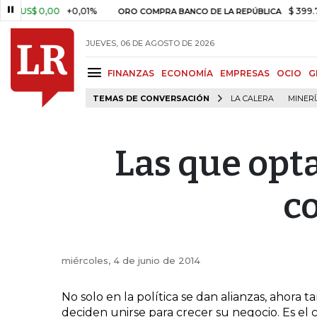
US$ 0,00
+0,01%
$ 399.745,16
ORO COMPRA BANCO DE LA REPÚBLICA
JUEVES, 06 DE AGOSTO DE 2026
FINANZAS
ECONOMÍA
EMPRESAS
OCIO
G
TEMAS DE CONVERSACIÓN
LA CALERA
MINER
Las que opta
c
miércoles, 4 de junio de 2014
No solo en la política se dan alianzas, ahor
deciden unirse para crecer su negocio. Es el 