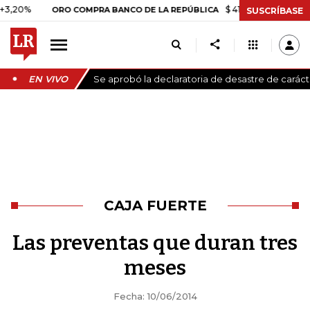
%
$ 418.111,88
+$ 9.612,91
+2
ORO COMPRA BANCO DE LA REPÚBLICA
SUSCRÍBASE
EN VIVO
Se aprobó la declaratoria de desastre de carác
CAJA FUERTE
Las preventas que duran tres
meses
Fecha: 10/06/2014