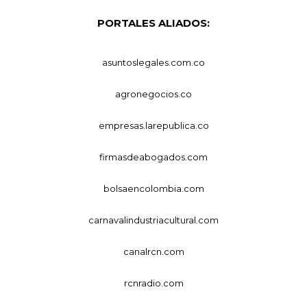
PORTALES ALIADOS:
asuntoslegales.com.co
agronegocios.co
empresas.larepublica.co
firmasdeabogados.com
bolsaencolombia.com
carnavalindustriacultural.com
canalrcn.com
rcnradio.com