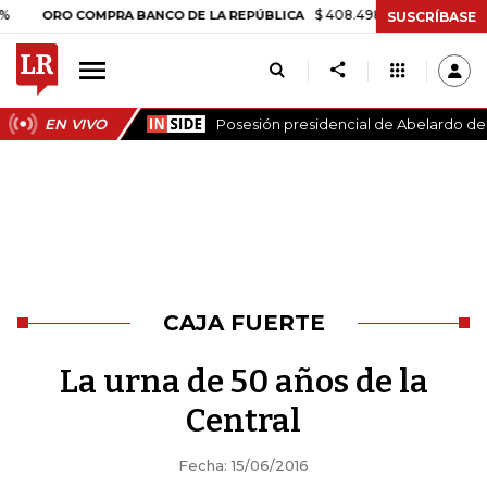
$ 408.498,97
+$ 8.753,81
+2,1
ORO COMPRA BANCO DE LA REPÚBLICA
SUSCRÍBASE
EN VIVO
Posesión presidencial de Abelardo de l
CAJA FUERTE
La urna de 50 años de la
Central
Fecha: 15/06/2016