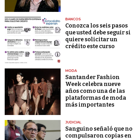
BANCOS
Conozca los seis pasos
que usted debe seguir si
quiere solicitar un
crédito este curso
MODA
Santander Fashion
Week celebra nueve
años como una de las
plataformas de moda
más importantes
JUDICIAL
Sanguino señaló que no
compulsaron copias en