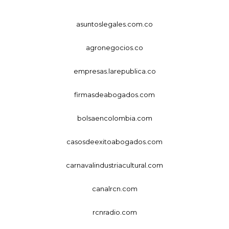
asuntoslegales.com.co
agronegocios.co
empresas.larepublica.co
firmasdeabogados.com
bolsaencolombia.com
casosdeexitoabogados.com
carnavalindustriacultural.com
canalrcn.com
rcnradio.com