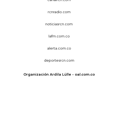
rcnradio.com
noticiasrcn.com
lafm.com.co
alerta.com.co
deportesrcn.com
Organización Ardila Lülle - oal.com.co