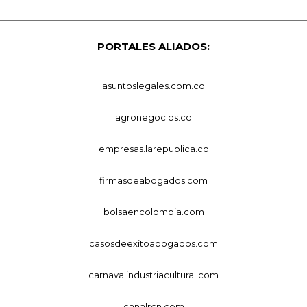
PORTALES ALIADOS:
asuntoslegales.com.co
agronegocios.co
empresas.larepublica.co
firmasdeabogados.com
bolsaencolombia.com
casosdeexitoabogados.com
carnavalindustriacultural.com
canalrcn.com