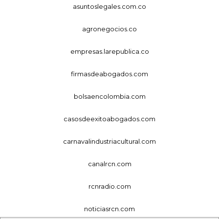
asuntoslegales.com.co
agronegocios.co
empresas.larepublica.co
firmasdeabogados.com
bolsaencolombia.com
casosdeexitoabogados.com
carnavalindustriacultural.com
canalrcn.com
rcnradio.com
noticiasrcn.com