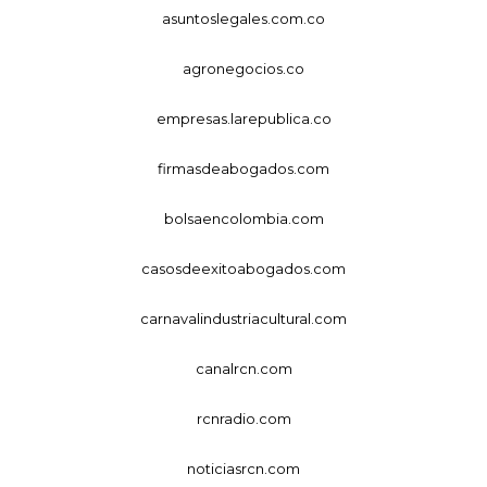
asuntoslegales.com.co
agronegocios.co
empresas.larepublica.co
firmasdeabogados.com
bolsaencolombia.com
casosdeexitoabogados.com
carnavalindustriacultural.com
canalrcn.com
rcnradio.com
noticiasrcn.com