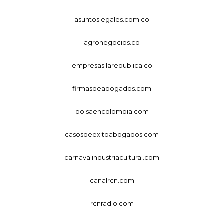
asuntoslegales.com.co
agronegocios.co
empresas.larepublica.co
firmasdeabogados.com
bolsaencolombia.com
casosdeexitoabogados.com
carnavalindustriacultural.com
canalrcn.com
rcnradio.com