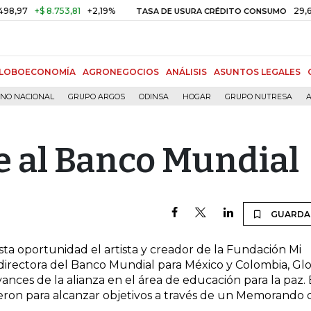
97
+$ 8.753,81
+2,19%
29,66%
TASA DE USURA CRÉDITO CONSUMO
LOBOECONOMÍA
AGRONEGOCIOS
ANÁLISIS
ASUNTOS LEGALES
RNO NACIONAL
GRUPO ARGOS
ODINSA
HOGAR
GRUPO NUTRESA
A
e al Banco Mundial
GUARDA
sta oportunidad el artista y creador de la Fundación Mi
directora del Banco Mundial para México y Colombia, Glo
vances de la alianza en el área de educación para la paz.
nieron para alcanzar objetivos a través de un Memorando 