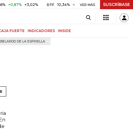
SUSCRÍBASE
+0,87%
+3,02%
10,34%
+0,10%
+0,98%
$ 417,01
+$
DTF
VER MÁS
UVR
CAJA FUERTE
INDICADORES
INSIDE
BELARDO DE LA ESPRIELLA
R
ria
 En
de