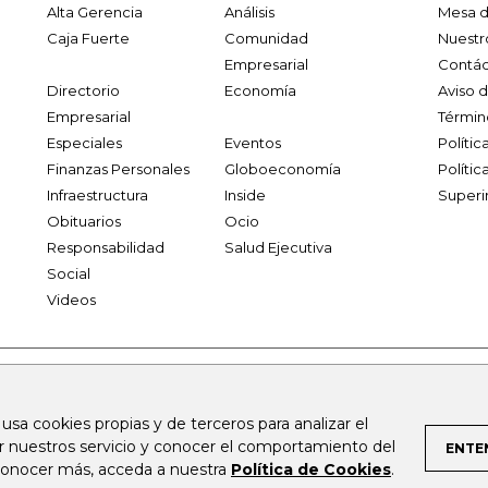
Alta Gerencia
Análisis
Mesa d
Caja Fuerte
Comunidad
Nuestr
Empresarial
Contác
Directorio
Economía
Aviso 
Empresarial
Términ
Especiales
Eventos
Políti
Finanzas Personales
Globoeconomía
Polític
Infraestructura
Inside
Superi
Obituarios
Ocio
Responsabilidad
Salud Ejecutiva
Social
Videos
.larepublica.co
firmasdeabogados.com
bolsaencolombia.com
 usa cookies propias y de terceros para analizar el
al.com
canalrcn.com
rcnradio.com
noticiasrcn.com
lafm.c
ar nuestros servicio y conocer el comportamiento del
ENTE
 conocer más, acceda a nuestra
Política de Cookies
.