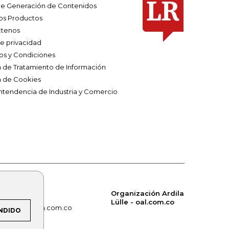
e Generación de Contenidos
os Productos
tenos
de privacidad
os y Condiciones
ca de Tratamiento de Información
a de Cookies
ntendencia de Industria y Comercio
Organización Ardila
Lülle - oal.com.co
om.co
alerta.com.co
NDIDO