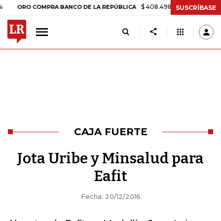
$ 408.498,97
+$ 8.753,81
+2,19
ORO COMPRA BANCO DE LA REPÚBLICA
SUSCRÍBASE
CAJA FUERTE
Jota Uribe y Minsalud para
Eafit
Fecha: 20/12/2016