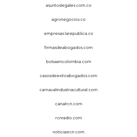
asuntoslegales.com.co
agronegocios.co
empresas.larepublica.co
firmasdeabogados.com
bolsaencolombia.com
casosdeexitoabogados.com
carnavalindustriacultural.com
canalrcn.com
rcnradio.com
noticiasrcn.com