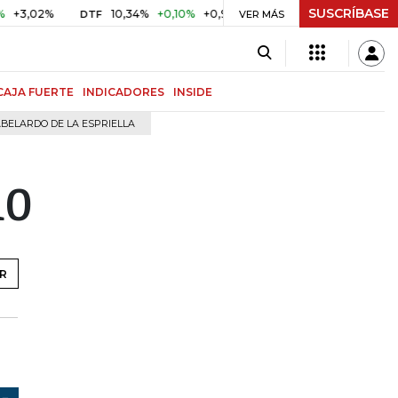
SUSCRÍBASE
10,34%
+0,10%
+0,98%
$ 416,96
+$ 0,05
+0,01%
DTF
UVR
VER MÁS
CAJA FUERTE
INDICADORES
INSIDE
BELARDO DE LA ESPRIELLA
10
R