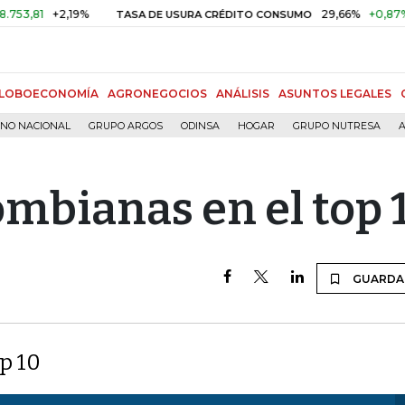
2,19%
29,66%
+0,87%
+3,02%
TASA DE USURA CRÉDITO CONSUMO
LOBOECONOMÍA
AGRONEGOCIOS
ANÁLISIS
ASUNTOS LEGALES
RNO NACIONAL
GRUPO ARGOS
ODINSA
HOGAR
GRUPO NUTRESA
A
ombianas en el top 
GUARDA
p 10