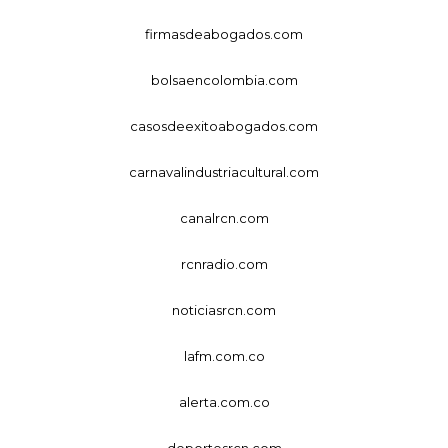
firmasdeabogados.com
bolsaencolombia.com
casosdeexitoabogados.com
carnavalindustriacultural.com
canalrcn.com
rcnradio.com
noticiasrcn.com
lafm.com.co
alerta.com.co
deportesrcn.com