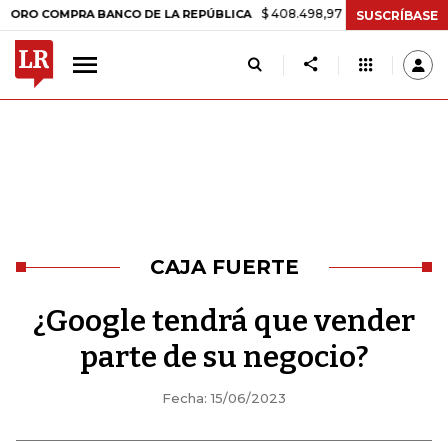
$ 408.498,97
+$ 8.753,81
+2,19%
MPRA BANCO DE LA REPÚBLICA
T
SUSCRÍBASE
CAJA FUERTE
¿Google tendrá que vender
parte de su negocio?
Fecha: 15/06/2023