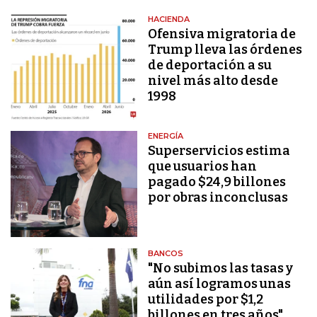
HACIENDA
Ofensiva migratoria de
Trump lleva las órdenes
de deportación a su
nivel más alto desde
1998
ENERGÍA
Superservicios estima
que usuarios han
pagado $24,9 billones
por obras inconclusas
BANCOS
"No subimos las tasas y
aún así logramos unas
utilidades por $1,2
billones en tres años"