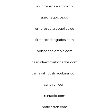
asuntoslegales.com.co
agronegocios.co
empresas.larepublica.co
firmasdeabogados.com
bolsaencolombia.com
casosdeexitoabogados.com
carnavalindustriacultural.com
canalrcn.com
rcnradio.com
noticiasrcn.com