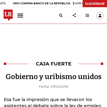
$ 408.498,97
+$ 8.753,81
+
ORO COMPRA BANCO DE LA REPÚBLICA
SUSCRÍBASE
CAJA FUERTE
Gobierno y uribismo unidos
Fecha: 07/04/2016
Esa fue la impresión que se llevaron los
asistentes al debate sobre la ley de empleo