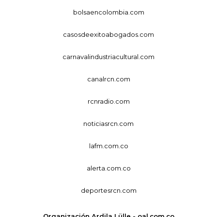
bolsaencolombia.com
casosdeexitoabogados.com
carnavalindustriacultural.com
canalrcn.com
rcnradio.com
noticiasrcn.com
lafm.com.co
alerta.com.co
deportesrcn.com
Organización Ardila Lülle - oal.com.co