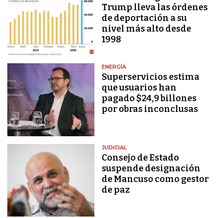
Trump lleva las órdenes
de deportación a su
nivel más alto desde
1998
ENERGÍA
Superservicios estima
que usuarios han
pagado $24,9 billones
por obras inconclusas
JUDICIAL
Consejo de Estado
suspende designación
de Mancuso como gestor
de paz