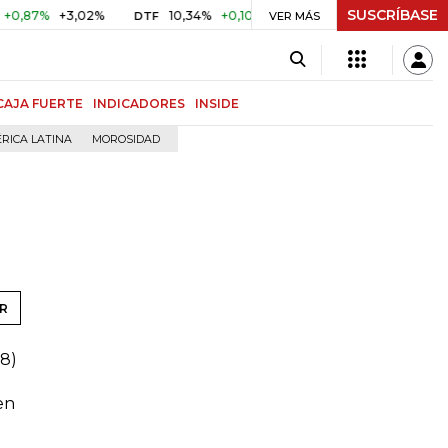
SUSCRÍBASE
7%
+3,02%
10,34%
+0,10%
+0,98%
$ 416,86
+$ 0,0
DTF
VER MÁS
UVR
CAJA FUERTE
INDICADORES
INSIDE
RICA LATINA
MOROSIDAD
R
58)
en
l