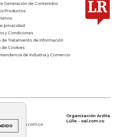
e Generación de Contenidos
os Productos
tenos
de privacidad
os y Condiciones
ca de Tratamiento de Información
a de Cookies
ntendencia de Industria y Comercio
Organización Ardila
Lülle - oal.com.co
om.co
alerta.com.co
NDIDO