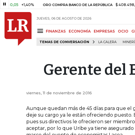
0,05
+1,40%
$ 408.498,97
+
ORO COMPRA BANCO DE LA REPÚBLICA
JUEVES, 06 DE AGOSTO DE 2026
FINANZAS
ECONOMÍA
EMPRESAS
OCIO
G
TEMAS DE CONVERSACIÓN
LA CALERA
MINER
Gerente del 
viernes, 11 de noviembre de 2016
Aunque quedan más de 45 días para que el ge
deje su cargo ya le están ofreciendo puesto. E
pues sus directivos le ofrecieron ser miembr
aceptar, por lo que Uribe ya tiene asegurado
marco del evento de economistas Lacea.