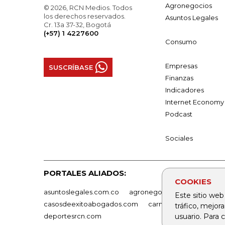
Agronegocios
© 2026, RCN Medios. Todos
los derechos reservados.
Asuntos Legales
Cr. 13a 37-32, Bogotá
(+57) 1 4227600
Consumo
Empresas
SUSCRÍBASE
Finanzas
Indicadores
Internet Economy
Podcast
Sociales
PORTALES ALIADOS:
COOKIES
asuntoslegales.com.co
agronegocios.co
empresas
Este sitio web
casosdeexitoabogados.com
carnavalindustriacultur
tráfico, mejor
usuario. Para
deportesrcn.com