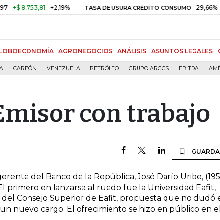
$ 8.753,81
+2,19%
29,66%
+0,8
TASA DE USURA CRÉDITO CONSUMO
LOBOECONOMÍA
AGRONEGOCIOS
ANÁLISIS
ASUNTOS LEGALES
ÍA
CARBÓN
VENEZUELA
PETRÓLEO
GRUPO ARGOS
EBITDA
AMÉ
Emisor con trabajo
GUARDA
rente del Banco de la República, José Darío Uribe, (19
l primero en lanzarse al ruedo fue la Universidad Eafit,
o del Consejo Superior de Eafit, propuesta que no dudó 
 un nuevo cargo. El ofrecimiento se hizo en público en e