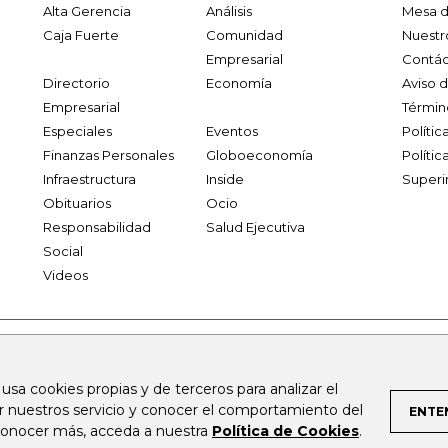
Alta Gerencia
Análisis
Mesa d
Caja Fuerte
Comunidad
Nuestr
Empresarial
Contác
Directorio
Economía
Aviso 
Empresarial
Términ
Especiales
Eventos
Políti
Finanzas Personales
Globoeconomía
Polític
Infraestructura
Inside
Superi
Obituarios
Ocio
Responsabilidad
Salud Ejecutiva
Social
Videos
.larepublica.co
firmasdeabogados.com
bolsaencolombia.com
 usa cookies propias y de terceros para analizar el
al.com
canalrcn.com
rcnradio.com
noticiasrcn.com
lafm.c
ar nuestros servicio y conocer el comportamiento del
ENTE
 conocer más, acceda a nuestra
Política de Cookies
.