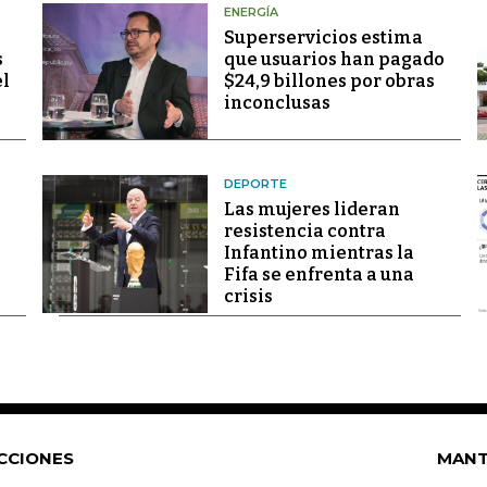
ENERGÍA
Superservicios estima
s
que usuarios han pagado
el
$24,9 billones por obras
inconclusas
DEPORTE
Las mujeres lideran
resistencia contra
Infantino mientras la
Fifa se enfrenta a una
crisis
CCIONES
MANT