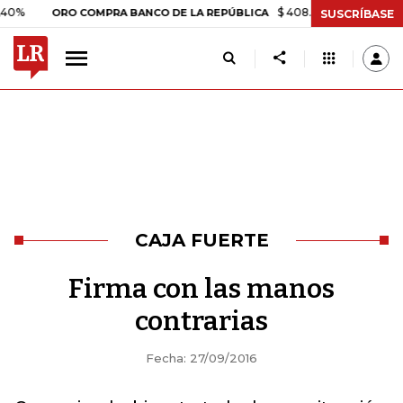
$ 408.498,97
+$ 8.753,81
+
ORO COMPRA BANCO DE LA REPÚBLICA
SUSCRÍBASE
CAJA FUERTE
Firma con las manos
contrarias
Fecha: 27/09/2016