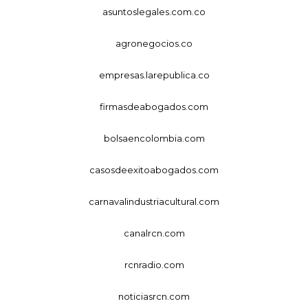
asuntoslegales.com.co
agronegocios.co
empresas.larepublica.co
firmasdeabogados.com
bolsaencolombia.com
casosdeexitoabogados.com
carnavalindustriacultural.com
canalrcn.com
rcnradio.com
noticiasrcn.com