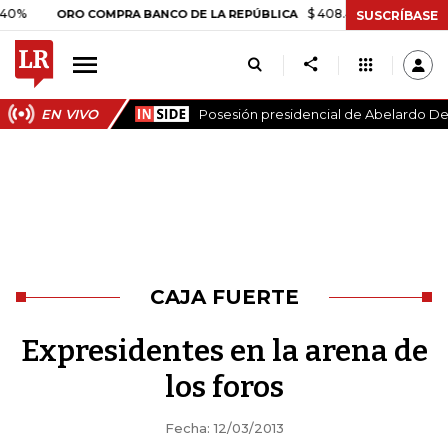
$ 408.498,97
+$ 8.753,81
+2
ORO COMPRA BANCO DE LA REPÚBLICA
SUSCRÍBASE
EN VIVO
Posesión presidencial de Abelardo De 
CAJA FUERTE
Expresidentes en la arena de
los foros
Fecha: 12/03/2013