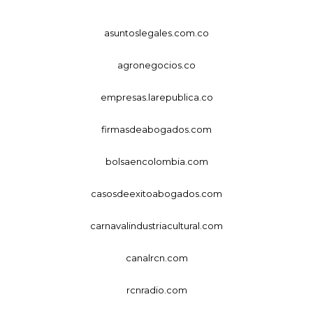
asuntoslegales.com.co
agronegocios.co
empresas.larepublica.co
firmasdeabogados.com
bolsaencolombia.com
casosdeexitoabogados.com
carnavalindustriacultural.com
canalrcn.com
rcnradio.com