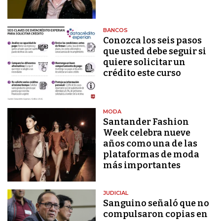
BANCOS
Conozca los seis pasos
que usted debe seguir si
quiere solicitar un
crédito este curso
MODA
Santander Fashion
Week celebra nueve
años como una de las
plataformas de moda
más importantes
JUDICIAL
Sanguino señaló que no
compulsaron copias en