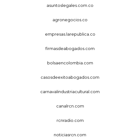
asuntoslegales.com.co
agronegocios.co
empresas.larepublica.co
firmasdeabogados.com
bolsaencolombia.com
casosdeexitoabogados.com
carnavalindustriacultural.com
canalrcn.com
rcnradio.com
noticiasrcn.com