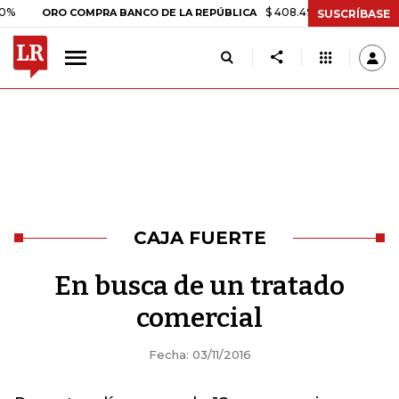
$ 408.498,97
+$ 8.753,81
+2,
ORO COMPRA BANCO DE LA REPÚBLICA
SUSCRÍBASE
CAJA FUERTE
En busca de un tratado
comercial
Fecha: 03/11/2016