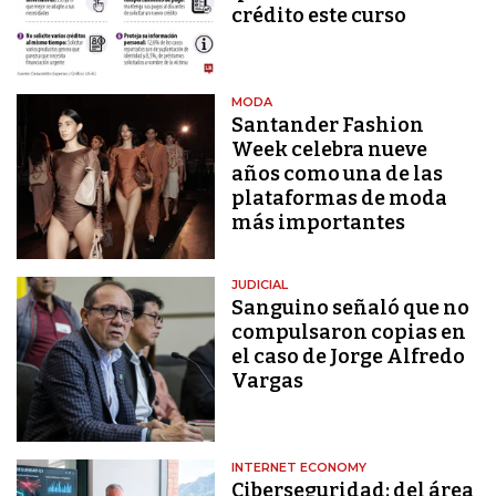
crédito este curso
MODA
Santander Fashion
Week celebra nueve
años como una de las
plataformas de moda
más importantes
JUDICIAL
Sanguino señaló que no
compulsaron copias en
el caso de Jorge Alfredo
Vargas
INTERNET ECONOMY
Ciberseguridad: del área