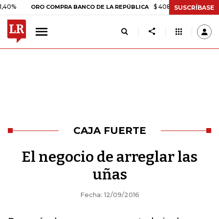
$ 408.498,97
+$ 8.753,81
+
ORO COMPRA BANCO DE LA REPÚBLICA
SUSCRÍBASE
CAJA FUERTE
El negocio de arreglar las
uñas
Fecha: 12/09/2016