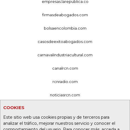
empresas.larepublica.co
firmasdeabogados.com
bolsaencolombia.com
casosdeexitoabogados.com
carnavalindustriacultural.com
canalrcn.com
rcnradio.com
noticiasrcn.com
COOKIES
lafm.com.co
Este sitio web usa cookies propias y de terceros para
alerta.com.co
analizar el tráfico, mejorar nuestros servicio y conocer el
comportamiento del usuario. Para conocer más, acceda a