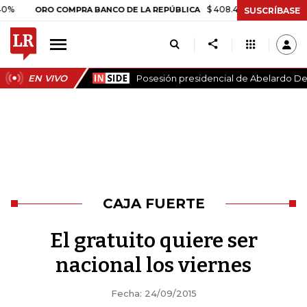
$ 408.498,97
+$ 8.753,81
+2,
ORO COMPRA BANCO DE LA REPÚBLICA
SUSCRÍBASE
EN VIVO
Posesión presidencial de Abelardo De 
CAJA FUERTE
El gratuito quiere ser
nacional los viernes
Fecha: 24/09/2015