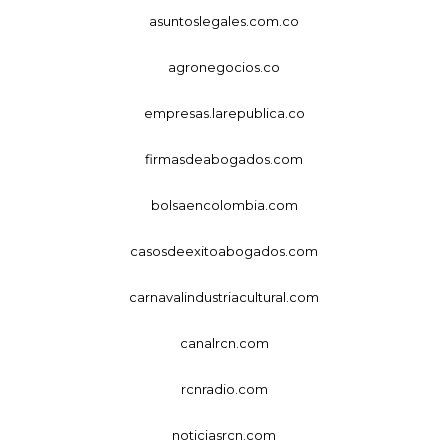
asuntoslegales.com.co
agronegocios.co
empresas.larepublica.co
firmasdeabogados.com
bolsaencolombia.com
casosdeexitoabogados.com
carnavalindustriacultural.com
canalrcn.com
rcnradio.com
noticiasrcn.com