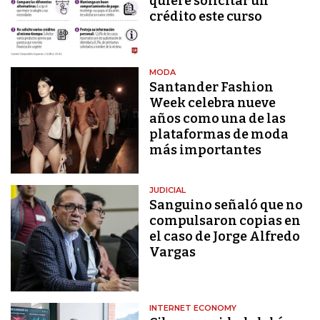
quiere solicitar un
crédito este curso
MODA
Santander Fashion
Week celebra nueve
años como una de las
plataformas de moda
más importantes
JUDICIAL
Sanguino señaló que no
compulsaron copias en
el caso de Jorge Alfredo
Vargas
INTERNET ECONOMY