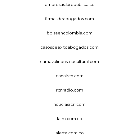
empresas.larepublica.co
firmasdeabogados.com
bolsaencolombia.com
casosdeexitoabogados.com
carnavalindustriacultural.com
canalrcn.com
rcnradio.com
noticiasrcn.com
lafm.com.co
alerta.com.co