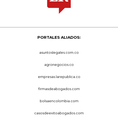
PORTALES ALIADOS:
asuntoslegales.com.co
agronegocios.co
empresas.larepublica.co
firmasdeabogados.com
bolsaencolombia.com
casosdeexitoabogados.com