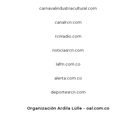
carnavalindustriacultural.com
canalrcn.com
rcnradio.com
noticiasrcn.com
lafm.com.co
alerta.com.co
deportesrcn.com
Organización Ardila Lülle - oal.com.co