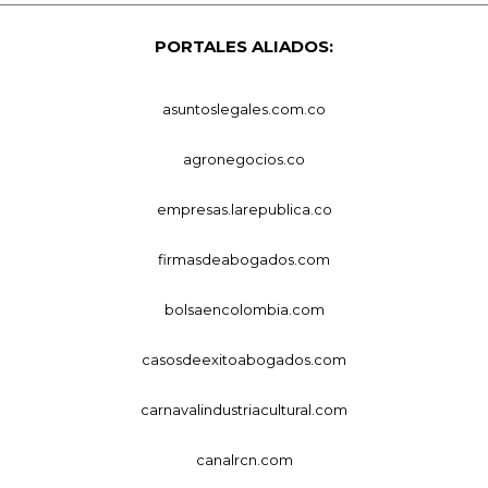
PORTALES ALIADOS:
asuntoslegales.com.co
agronegocios.co
empresas.larepublica.co
firmasdeabogados.com
bolsaencolombia.com
casosdeexitoabogados.com
carnavalindustriacultural.com
canalrcn.com