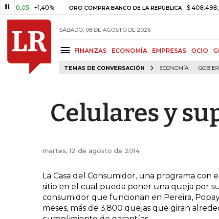
 0,05
+1,40%
$ 408.498,97
+
ORO COMPRA BANCO DE LA REPÚBLICA
SÁBADO, 08 DE AGOSTO DE 2026
FINANZAS
ECONOMÍA
EMPRESAS
OCIO
G
TEMAS DE CONVERSACIÓN
ECONOMÍA
GOBIE
Celulares y sup
martes, 12 de agosto de 2014
La Casa del Consumidor, una programa con el
sitio en el cual pueda poner una queja por sus
consumidor que funcionan en Pereira, Popayá
meses, más de 3.800 quejas que giran alrededo
cumplimiento de garantías.