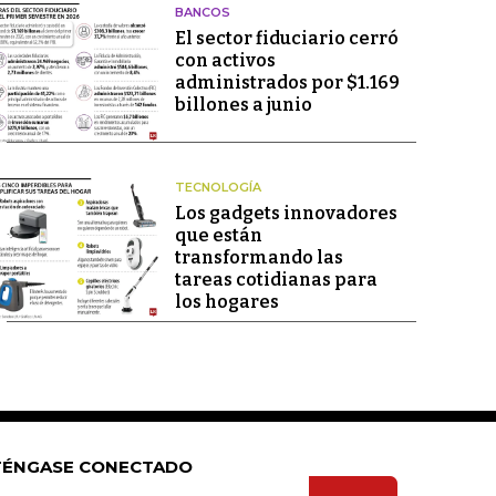
BANCOS
El sector fiduciario cerró
con activos
administrados por $1.169
billones a junio
TECNOLOGÍA
Los gadgets innovadores
que están
transformando las
tareas cotidianas para
los hogares
ÉNGASE CONECTADO