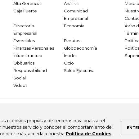
Alta Gerencia
Análisis
Mesa d
Caja Fuerte
Comunidad
Nuestr
Empresarial
Contác
Directorio
Economía
Aviso 
Empresarial
Términ
Especiales
Eventos
Políti
Finanzas Personales
Globoeconomía
Polític
Infraestructura
Inside
Superi
Obituarios
Ocio
Responsabilidad
Salud Ejecutiva
Social
Videos
.larepublica.co
firmasdeabogados.com
bolsaencolombia.com
 usa cookies propias y de terceros para analizar el
al.com
canalrcn.com
rcnradio.com
noticiasrcn.com
lafm.c
ar nuestros servicio y conocer el comportamiento del
ENTE
 conocer más, acceda a nuestra
Política de Cookies
.