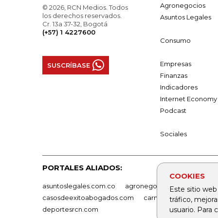
Agronegocios
© 2026, RCN Medios. Todos
los derechos reservados.
Asuntos Legales
Cr. 13a 37-32, Bogotá
(+57) 1 4227600
Consumo
Empresas
SUSCRÍBASE
Finanzas
Indicadores
Internet Economy
Podcast
Sociales
PORTALES ALIADOS:
COOKIES
asuntoslegales.com.co
agronegocios.co
empresas
Este sitio web
casosdeexitoabogados.com
carnavalindustriacultur
tráfico, mejor
usuario. Para
deportesrcn.com