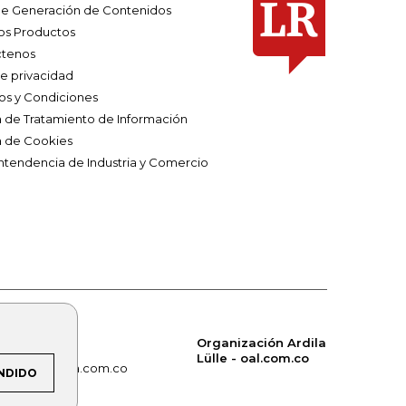
e Generación de Contenidos
os Productos
tenos
de privacidad
os y Condiciones
ca de Tratamiento de Información
a de Cookies
ntendencia de Industria y Comercio
Organización Ardila
Lülle - oal.com.co
om.co
alerta.com.co
NDIDO