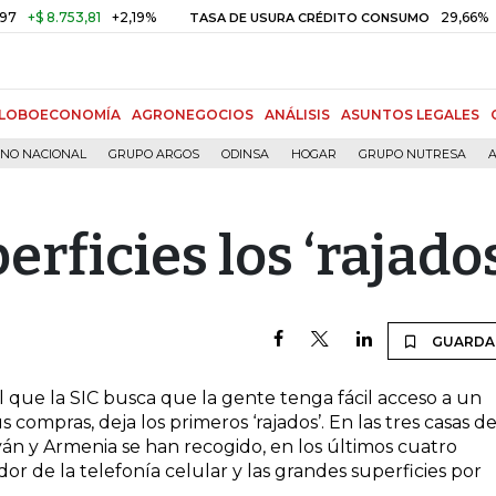
$ 8.753,81
+2,19%
29,66%
+0,
TASA DE USURA CRÉDITO CONSUMO
LOBOECONOMÍA
AGRONEGOCIOS
ANÁLISIS
ASUNTOS LEGALES
RNO NACIONAL
GRUPO ARGOS
ODINSA
HOGAR
GRUPO NUTRESA
A
erficies los ‘rajados
GUARDA
 que la SIC busca que la gente tenga fácil acceso a un
 compras, deja los primeros ‘rajados’. En las tres casas de
n y Armenia se han recogido, en los últimos cuatro
r de la telefonía celular y las grandes superficies por