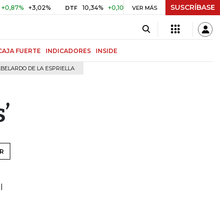
SUSCRÍBASE
87%
+3,02%
10,34%
+0,10%
+0,98%
$ 416,96
+$ 0,0
DTF
VER MÁS
UVR
CAJA FUERTE
INDICADORES
INSIDE
BELARDO DE LA ESPRIELLA
’
R
l