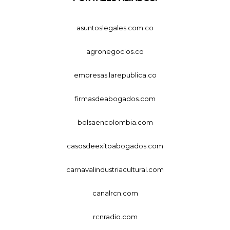
asuntoslegales.com.co
agronegocios.co
empresas.larepublica.co
firmasdeabogados.com
bolsaencolombia.com
casosdeexitoabogados.com
carnavalindustriacultural.com
canalrcn.com
rcnradio.com