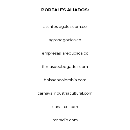
PORTALES ALIADOS:
asuntoslegales.com.co
agronegocios.co
empresas.larepublica.co
firmasdeabogados.com
bolsaencolombia.com
carnavalindustriacultural.com
canalrcn.com
rcnradio.com