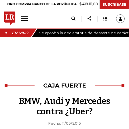
$ 418.111,88
+$ 9.612,91
+2,35%
O COMPRA BANCO DE LA REPÚBLICA
SUSCRÍBASE
EN VIVO
Se aprobó la declaratoria de desastre de carác
CAJA FUERTE
BMW, Audi y Mercedes
contra ¿Uber?
Fecha: 11/05/2015