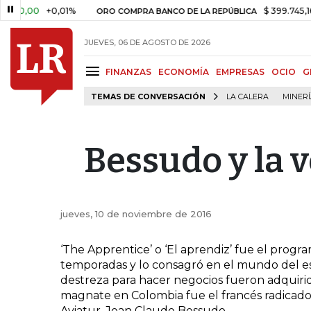
0,00
+0,01%
$ 399.745,16
+$
ORO COMPRA BANCO DE LA REPÚBLICA
JUEVES, 06 DE AGOSTO DE 2026
FINANZAS
ECONOMÍA
EMPRESAS
OCIO
G
TEMAS DE CONVERSACIÓN
LA CALERA
MINER
Bessudo y la 
jueves, 10 de noviembre de 2016
‘The Apprentice’ o ‘El aprendiz’ fue el pro
temporadas y lo consagró en el mundo del es
destreza para hacer negocios fueron adquirid
magnate en Colombia fue el francés radicado
Aviatur, Jean Claude Bessudo.