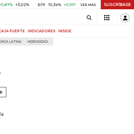
SUSCRÍBASE
7%
+3,02%
10,34%
+0,10%
+0,98%
$ 416,86
+$ 0,05
DTF
VER MÁS
UVR
CAJA FUERTE
INDICADORES
INSIDE
RICA LATINA
MOROSIDAD
z
R
la