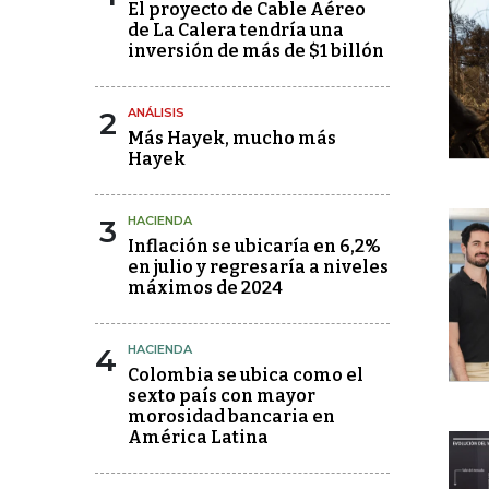
El proyecto de Cable Aéreo
de La Calera tendría una
inversión de más de $1 billón
2
ANÁLISIS
Más Hayek, mucho más
Hayek
3
HACIENDA
Inflación se ubicaría en 6,2%
en julio y regresaría a niveles
máximos de 2024
4
HACIENDA
Colombia se ubica como el
sexto país con mayor
morosidad bancaria en
América Latina