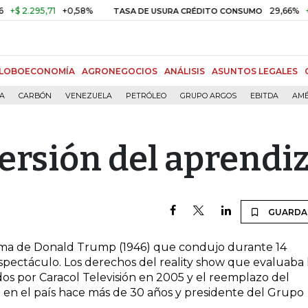
 2.295,71
+0,58%
29,66%
+0,8
TASA DE USURA CRÉDITO CONSUMO
LOBOECONOMÍA
AGRONEGOCIOS
ANÁLISIS
ASUNTOS LEGALES
ÍA
CARBÓN
VENEZUELA
PETRÓLEO
GRUPO ARGOS
EBITDA
AMÉ
versión del aprendi
GUARDA
grama de Donald Trump (1946) que condujo durante 14
pectáculo. Los derechos del reality show que evaluaba 
os por Caracol Televisión en 2005 y el reemplazo del
 en el país hace más de 30 años y presidente del Grupo