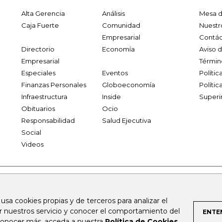
Alta Gerencia
Análisis
Mesa d
Caja Fuerte
Comunidad
Nuestr
Empresarial
Contác
Directorio
Economía
Aviso 
Empresarial
Términ
Especiales
Eventos
Políti
Finanzas Personales
Globoeconomía
Polític
Infraestructura
Inside
Superi
Obituarios
Ocio
Responsabilidad
Salud Ejecutiva
Social
Videos
.larepublica.co
firmasdeabogados.com
bolsaencolombia.com
 usa cookies propias y de terceros para analizar el
al.com
canalrcn.com
rcnradio.com
noticiasrcn.com
lafm.c
ar nuestros servicio y conocer el comportamiento del
ENTE
 conocer más, acceda a nuestra
Política de Cookies
.