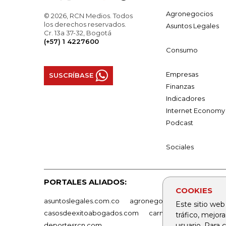
Agronegocios
© 2026, RCN Medios. Todos
los derechos reservados.
Asuntos Legales
Cr. 13a 37-32, Bogotá
(+57) 1 4227600
Consumo
Empresas
SUSCRÍBASE
Finanzas
Indicadores
Internet Economy
Podcast
Sociales
PORTALES ALIADOS:
COOKIES
asuntoslegales.com.co
agronegocios.co
empresas
Este sitio web
casosdeexitoabogados.com
carnavalindustriacultur
tráfico, mejor
deportesrcn.com
usuario. Para