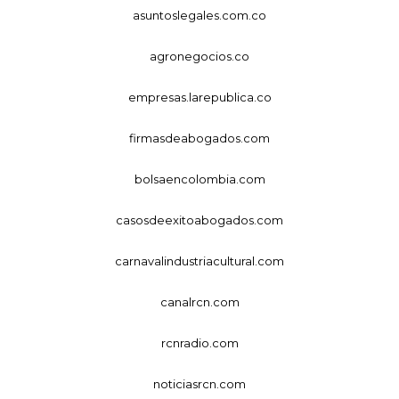
asuntoslegales.com.co
agronegocios.co
empresas.larepublica.co
firmasdeabogados.com
bolsaencolombia.com
casosdeexitoabogados.com
carnavalindustriacultural.com
canalrcn.com
rcnradio.com
noticiasrcn.com