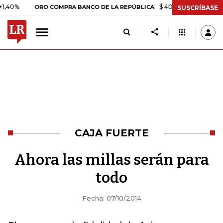
$ 408.498,97
+$ 8.753,81
ORO COMPRA BANCO DE LA REPÚBLICA
SUSCRÍBASE
CAJA FUERTE
Ahora las millas serán para
todo
Fecha: 07/10/2014