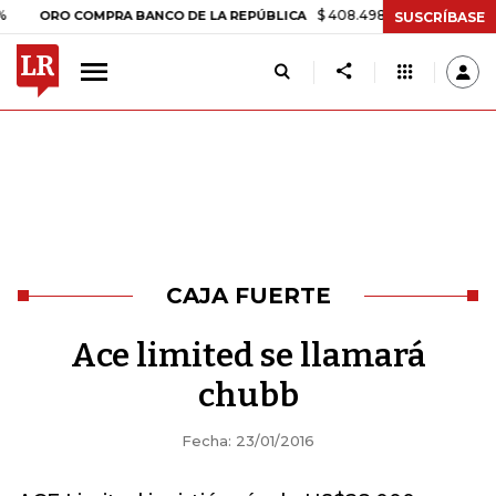
$ 408.498,97
+$ 8.753,81
+2,19
ORO COMPRA BANCO DE LA REPÚBLICA
SUSCRÍBASE
CAJA FUERTE
Ace limited se llamará
chubb
Fecha: 23/01/2016