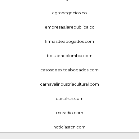
agronegocios.co
empresas.larepublica.co
firmasdeabogados.com
bolsaencolombia.com
casosdeexitoabogados.com
carnavalindustriacultural.com
canalrcn.com
rcnradio.com
noticiasrcn.com