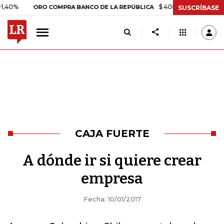
$ 408.498,97
+$ 8.753,81
ORO COMPRA BANCO DE LA REPÚBLICA
SUSCRÍBASE
CAJA FUERTE
A dónde ir si quiere crear
empresa
Fecha: 10/01/2017