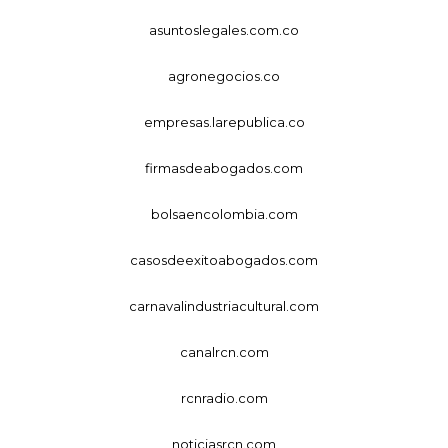
asuntoslegales.com.co
agronegocios.co
empresas.larepublica.co
firmasdeabogados.com
bolsaencolombia.com
casosdeexitoabogados.com
carnavalindustriacultural.com
canalrcn.com
rcnradio.com
noticiasrcn.com