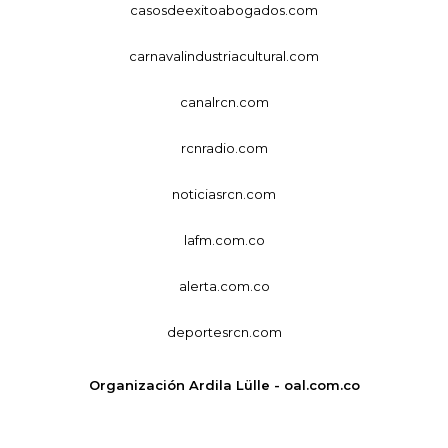
casosdeexitoabogados.com
carnavalindustriacultural.com
canalrcn.com
rcnradio.com
noticiasrcn.com
lafm.com.co
alerta.com.co
deportesrcn.com
Organización Ardila Lülle - oal.com.co