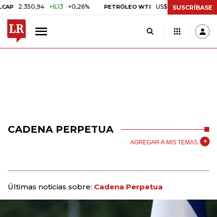
2.350,94
+6,13
+0,26%
US$ 78,01
US$ 2,92
+3,8
PETRÓLEO WTI
SUSCRÍBASE
CADENA PERPETUA
AGREGAR A MIS TEMAS
Últimas noticias sobre:
Cadena Perpetua