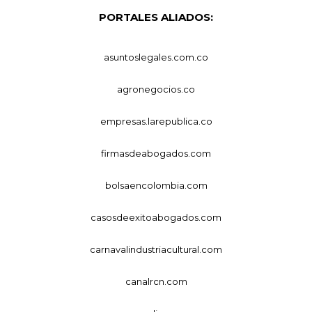
PORTALES ALIADOS:
asuntoslegales.com.co
agronegocios.co
empresas.larepublica.co
firmasdeabogados.com
bolsaencolombia.com
casosdeexitoabogados.com
carnavalindustriacultural.com
canalrcn.com