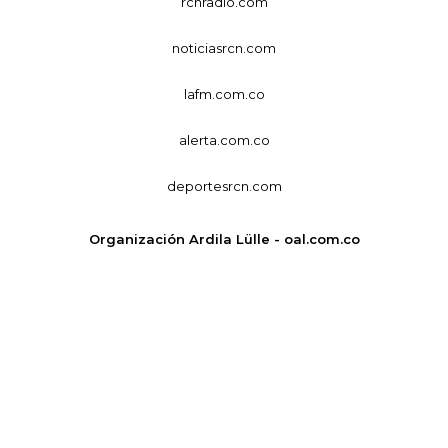
rcnradio.com
noticiasrcn.com
lafm.com.co
alerta.com.co
deportesrcn.com
Organización Ardila Lülle - oal.com.co