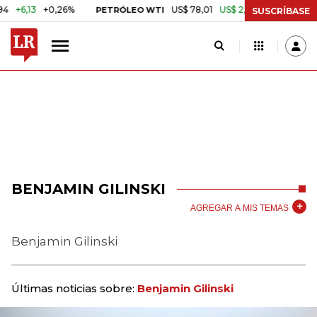
6,13
+0,26%
US$ 78,01
US$ 2,92
+3,89%
PETRÓLEO WTI
CAFÉ
SUSCRÍBASE
BENJAMIN GILINSKI
AGREGAR A MIS TEMAS
Benjamin Gilinski
Últimas noticias sobre:
Benjamin Gilinski