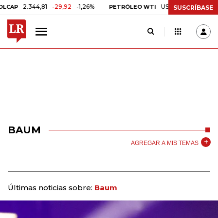
2.344,81
-29,92
-1,26%
US$ 75,09
-US$ 0,24
-
P
PETRÓLEO WTI
SUSCRÍBASE
BAUM
AGREGAR A MIS TEMAS
Últimas noticias sobre:
Baum