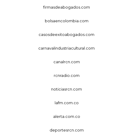
firmasdeabogados.com
bolsaencolombia.com
casosdeexitoabogados.com
carnavalindustriacultural.com
canalrcn.com
rcnradio.com
noticiasrcn.com
lafm.com.co
alerta.com.co
deportesrcn.com