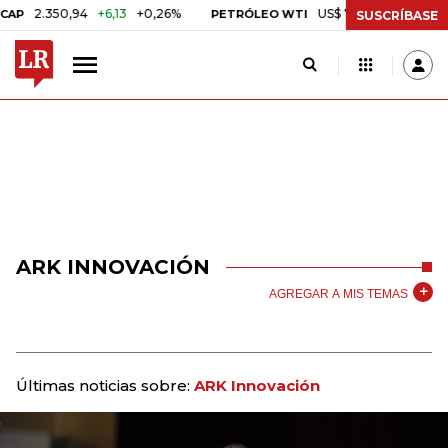
2.350,94
+6,13
+0,26%
US$ 78,01
US$ 2,92
+3,
PETRÓLEO WTI
SUSCRÍBASE
ARK INNOVACIÓN
AGREGAR A MIS TEMAS
Últimas noticias sobre:
ARK Innovación