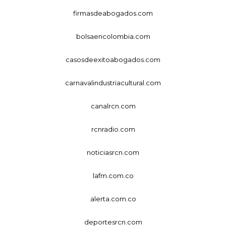
firmasdeabogados.com
bolsaencolombia.com
casosdeexitoabogados.com
carnavalindustriacultural.com
canalrcn.com
rcnradio.com
noticiasrcn.com
lafm.com.co
alerta.com.co
deportesrcn.com