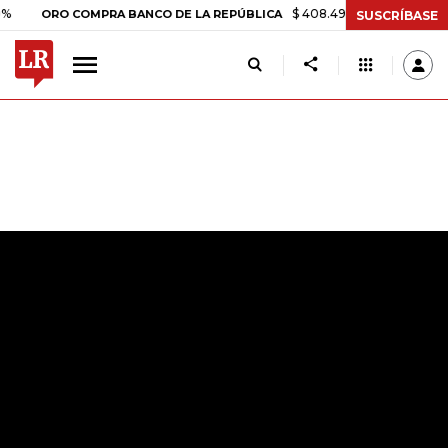
$ 408.498,97
+$ 8.753,81
+2
ORO COMPRA BANCO DE LA REPÚBLICA
SUSCRÍBASE