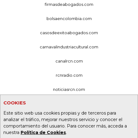
firmasdeabogados.com
bolsaencolombia.com
casosdeexitoabogados.com
carnavalindustriacultural.com
canalrcn.com
rcnradio.com
noticiasrcn.com
COOKIES
lafm.com.co
Este sitio web usa cookies propias y de terceros para
alerta.com.co
analizar el tráfico, mejorar nuestros servicio y conocer el
comportamiento del usuario. Para conocer más, acceda a
deportesrcn.com
nuestra
Política de Cookies
.