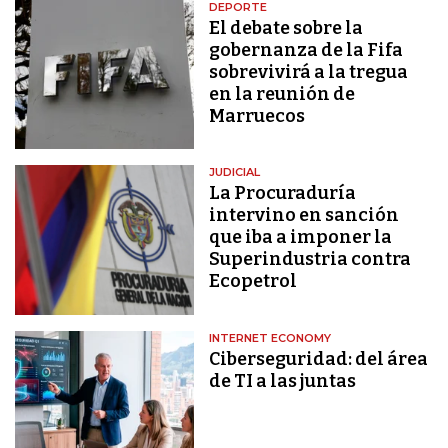
DEPORTE
El debate sobre la
gobernanza de la Fifa
sobrevivirá a la tregua
en la reunión de
Marruecos
JUDICIAL
La Procuraduría
intervino en sanción
que iba a imponer la
Superindustria contra
Ecopetrol
INTERNET ECONOMY
Ciberseguridad: del área
de TI a las juntas