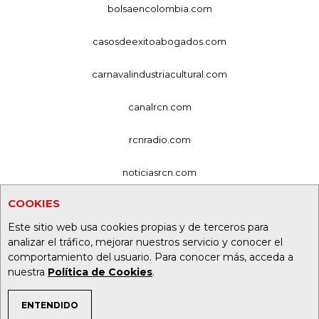
bolsaencolombia.com
casosdeexitoabogados.com
carnavalindustriacultural.com
canalrcn.com
rcnradio.com
noticiasrcn.com
COOKIES
lafm.com.co
Este sitio web usa cookies propias y de terceros para
alerta.com.co
analizar el tráfico, mejorar nuestros servicio y conocer el
comportamiento del usuario. Para conocer más, acceda a
deportesrcn.com
nuestra
Política de Cookies
.
ENTENDIDO
Organización Ardila Lülle - oal.com.co
TEMAS DE INTERÉS