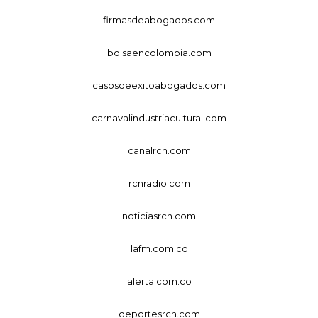
firmasdeabogados.com
bolsaencolombia.com
casosdeexitoabogados.com
carnavalindustriacultural.com
canalrcn.com
rcnradio.com
noticiasrcn.com
lafm.com.co
alerta.com.co
deportesrcn.com