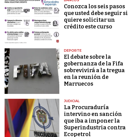
Conozca los seis pasos
que usted debe seguir si
quiere solicitar un
crédito este curso
DEPORTE
El debate sobre la
gobernanza de la Fifa
sobrevivirá a la tregua
en la reunión de
Marruecos
JUDICIAL
La Procuraduría
intervino en sanción
que iba a imponer la
Superindustria contra
Ecopetrol