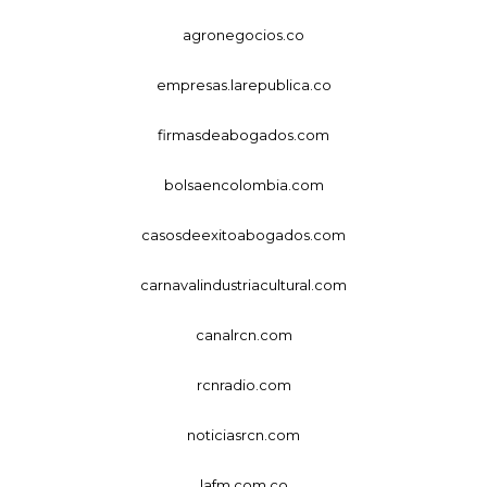
agronegocios.co
empresas.larepublica.co
firmasdeabogados.com
bolsaencolombia.com
casosdeexitoabogados.com
carnavalindustriacultural.com
canalrcn.com
rcnradio.com
noticiasrcn.com
lafm.com.co