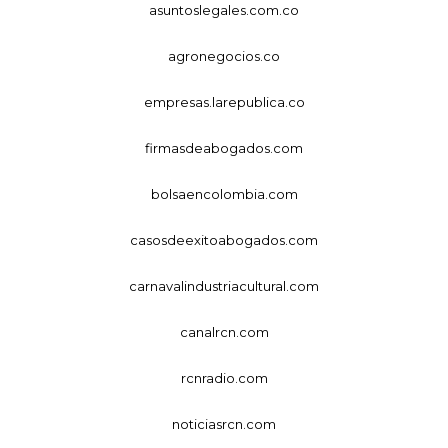
asuntoslegales.com.co
agronegocios.co
empresas.larepublica.co
firmasdeabogados.com
bolsaencolombia.com
casosdeexitoabogados.com
carnavalindustriacultural.com
canalrcn.com
rcnradio.com
noticiasrcn.com