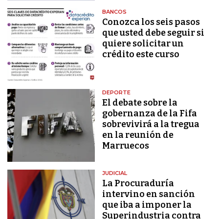
BANCOS
Conozca los seis pasos
que usted debe seguir si
quiere solicitar un
crédito este curso
DEPORTE
El debate sobre la
gobernanza de la Fifa
sobrevivirá a la tregua
en la reunión de
Marruecos
JUDICIAL
La Procuraduría
intervino en sanción
que iba a imponer la
Superindustria contra