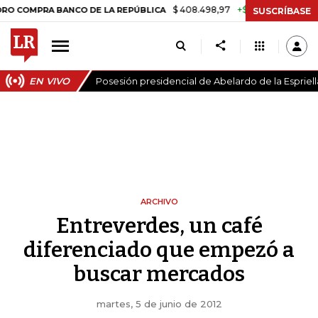
$ 408.498,97
+$ 8.753,81
+2,19%
MPRA BANCO DE LA REPÚBLICA
T
SUSCRÍBASE
EN VIVO
Posesión presidencial de Abelardo de la Espriell
ARCHIVO
Entreverdes, un café
diferenciado que empezó a
buscar mercados
martes, 5 de junio de 2012