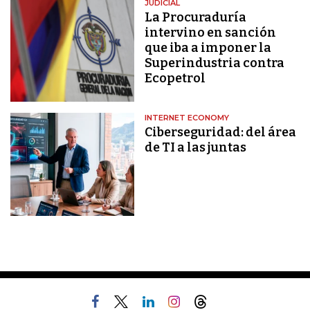
JUDICIAL
La Procuraduría
intervino en sanción
que iba a imponer la
Superindustria contra
Ecopetrol
INTERNET ECONOMY
Ciberseguridad: del área
de TI a las juntas