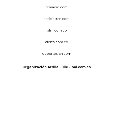
rcnradio.com
noticiasrcn.com
lafm.com.co
alerta.com.co
deportesrcn.com
Organización Ardila Lülle - oal.com.co