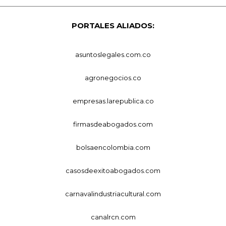
PORTALES ALIADOS:
asuntoslegales.com.co
agronegocios.co
empresas.larepublica.co
firmasdeabogados.com
bolsaencolombia.com
casosdeexitoabogados.com
carnavalindustriacultural.com
canalrcn.com