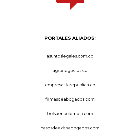
PORTALES ALIADOS:
asuntoslegales.com.co
agronegocios.co
empresas.larepublica.co
firmasdeabogados.com
bolsaencolombia.com
casosdeexitoabogados.com