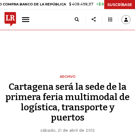
$ 408.498,97
+$ 8.753,81
+2,19%
MPRA BANCO DE LA REPÚBLICA
T
SUSCRÍBASE
ARCHIVO
Cartagena será la sede de la
primera feria multimodal de
logística, transporte y
puertos
sábado, 21 de abril de 2012