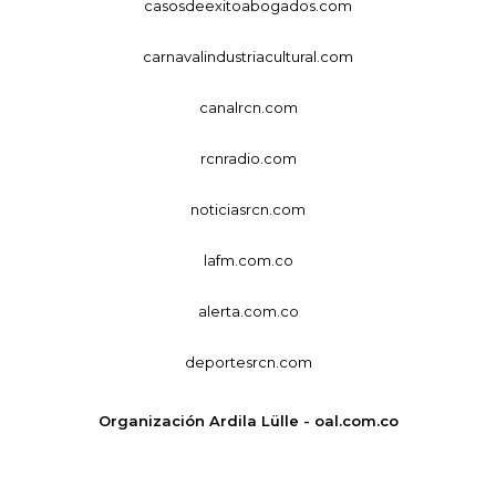
casosdeexitoabogados.com
carnavalindustriacultural.com
canalrcn.com
rcnradio.com
noticiasrcn.com
lafm.com.co
alerta.com.co
deportesrcn.com
Organización Ardila Lülle - oal.com.co