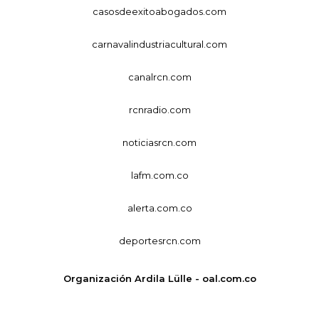
casosdeexitoabogados.com
carnavalindustriacultural.com
canalrcn.com
rcnradio.com
noticiasrcn.com
lafm.com.co
alerta.com.co
deportesrcn.com
Organización Ardila Lülle - oal.com.co