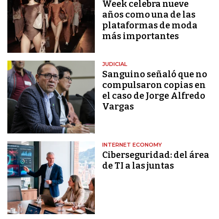
Week celebra nueve
años como una de las
plataformas de moda
más importantes
JUDICIAL
Sanguino señaló que no
compulsaron copias en
el caso de Jorge Alfredo
Vargas
INTERNET ECONOMY
Ciberseguridad: del área
de TI a las juntas