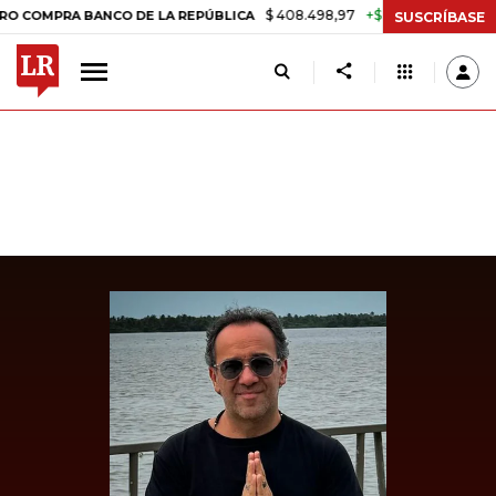
$ 408.498,97
+$ 8.753,81
+2,19%
PRA BANCO DE LA REPÚBLICA
TA
SUSCRÍBASE