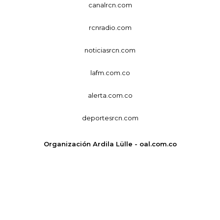
canalrcn.com
rcnradio.com
noticiasrcn.com
lafm.com.co
alerta.com.co
deportesrcn.com
Organización Ardila Lülle - oal.com.co