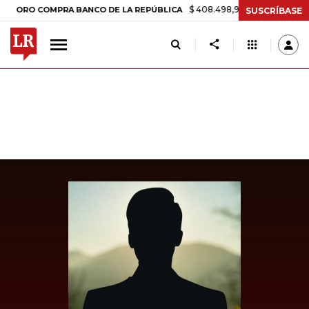
$ 408.498,97
+$ 8.753,81
+2,19%
O COMPRA BANCO DE LA REPÚBLICA
SUSCRÍBASE