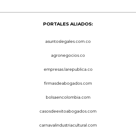
PORTALES ALIADOS:
asuntoslegales.com.co
agronegocios.co
empresas.larepublica.co
firmasdeabogados.com
bolsaencolombia.com
casosdeexitoabogados.com
carnavalindustriacultural.com