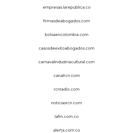
empresas.larepublica.co
firmasdeabogados.com
bolsaencolombia.com
casosdeexitoabogados.com
carnavalindustriacultural.com
canalrcn.com
rcnradio.com
noticiasrcn.com
lafm.com.co
alerta.com.co