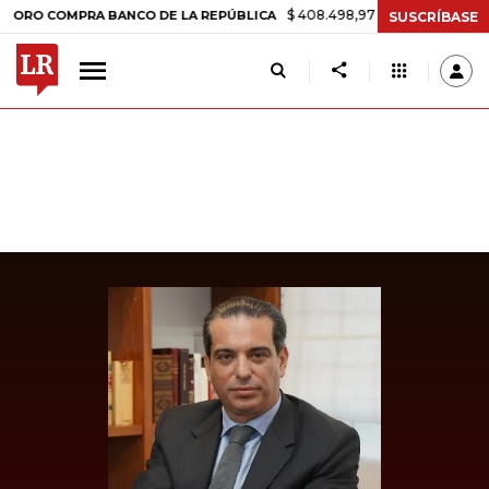
$ 408.498,97
+$ 8.753,81
+2,19%
COMPRA BANCO DE LA REPÚBLICA
SUSCRÍBASE